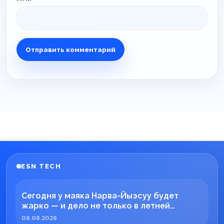
ESN TECH
Сегодня у маяка Нарва-Йыэсуу будет
жарко — и дело не только в летней
погоде!
08.08.2026