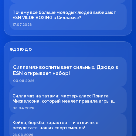
Почему всё больше молодых людей выбирают
ESN VILDE BOXING в Силламяэ?
17.07.2026
ДЗЮДО
Силламяэ воспитывает сильных. Дзюдо в
ESN открывает набор!
03.08.2026
Силламяэ на татами: мастер-класс Приита
Михкелсона, который меняет правила игры в
регионе
03.04.2026
Кейла, борьба, характер — и отличные
результаты наших спортсменов!
23.03.2026