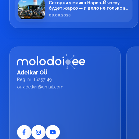
Сегодня у маяка Нарва-Йыэсуу
будет жарко — и дело не только в
летней погоде!
08.08.2026
Adelkar OÜ
Reg. nr: 16257149
ou.adelkar@gmail.com