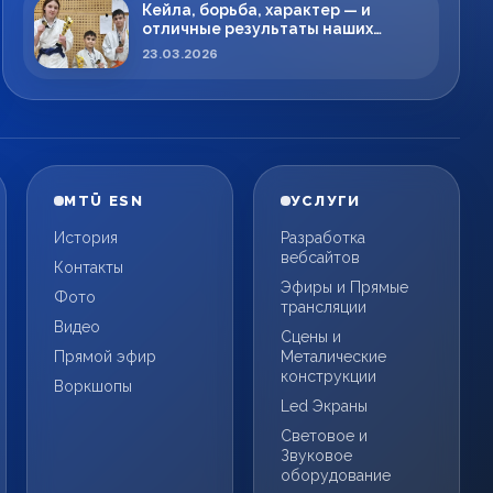
Кейла, борьба, характер — и
отличные результаты наших
спортсменов!
23.03.2026
MTÜ ESN
УСЛУГИ
История
Разработка
вебсайтов
Контакты
Эфиры и Прямые
Фото
трансляции
Видео
Сцены и
Прямой эфир
Металические
конструкции
Воркшопы
Led Экраны
Световое и
Звуковое
оборудование