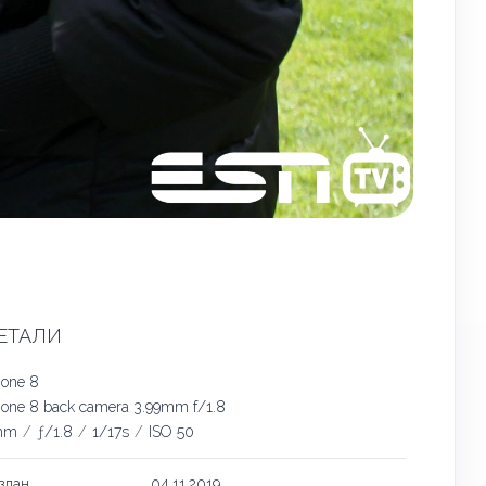
ЕТАЛИ
hone 8
hone 8 back camera 3.99mm f/1.8
mm
/
ƒ/1.8
/
1/17s
/
ISO 50
здан
04.11.2019