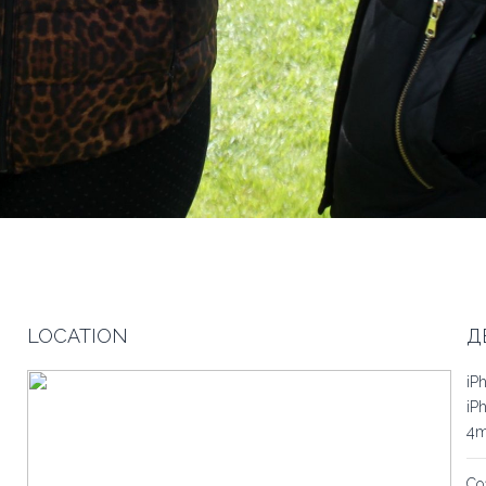
LOCATION
Д
iP
iP
4
Со