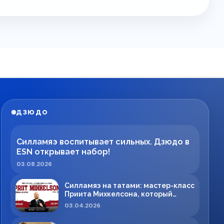
ДЗЮДО
Силламяэ воспитывает сильных. Дзюдо в
ESN открывает набор!
03.08.2026
Силламяэ на татами: мастер-класс
Приита Михкелсона, который
меняет правила игры в регионе
03.04.2026