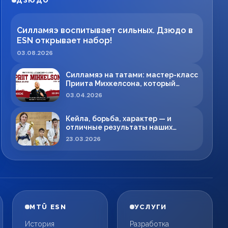
ДЗЮДО
Силламяэ воспитывает сильных. Дзюдо в
ESN открывает набор!
03.08.2026
Силламяэ на татами: мастер-класс
Приита Михкелсона, который
меняет правила игры в регионе
03.04.2026
Кейла, борьба, характер — и
отличные результаты наших
спортсменов!
23.03.2026
MTÜ ESN
УСЛУГИ
История
Разработка