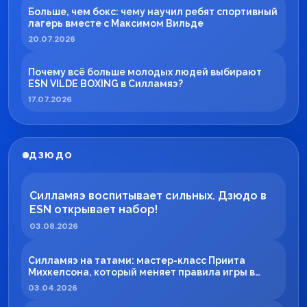
Больше, чем бокс: чему научил ребят спортивный
лагерь вместе с Максимом Вильде
20.07.2026
Почему всё больше молодых людей выбирают
ESN VILDE BOXING в Силламяэ?
17.07.2026
ДЗЮДО
Силламяэ воспитывает сильных. Дзюдо в
ESN открывает набор!
03.08.2026
Силламяэ на татами: мастер-класс Приита
Михкелсона, который меняет правила игры в
регионе
03.04.2026