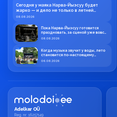
Сегодня у маяка Нарва-Йыэсуу будет
жарко — и дело не только в летней
погоде!
08.08.2026
Пока Нарва-Йыэсуу готовится
праздновать, за сценой уже вовсю
кипит работа!
08.08.2026
Когда музыка звучит у воды, лето
становится по-настоящему
особенным.
06.08.2026
Adelkar OÜ
Reg. nr: 16257149