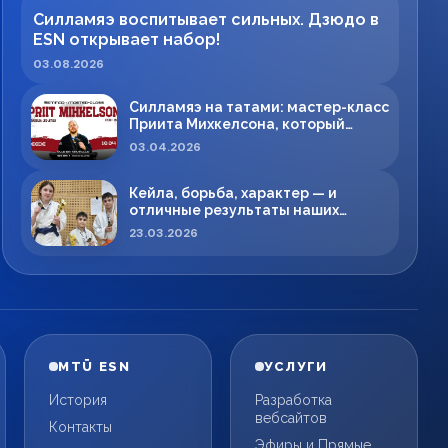
Силламяэ воспитывает сильных. Дзюдо в
ESN открывает набор!
03.08.2026
Силламяэ на татами: мастер-класс
Приита Михкелсона, который
меняет правила игры в регионе
03.04.2026
Кейла, борьба, характер — и
отличные результаты наших
спортсменов!
23.03.2026
MTÜ ESN
УСЛУГИ
История
Разработка
вебсайтов
Контакты
Эфиры и Прямые