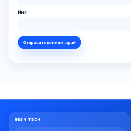
Имя
ESN TECH