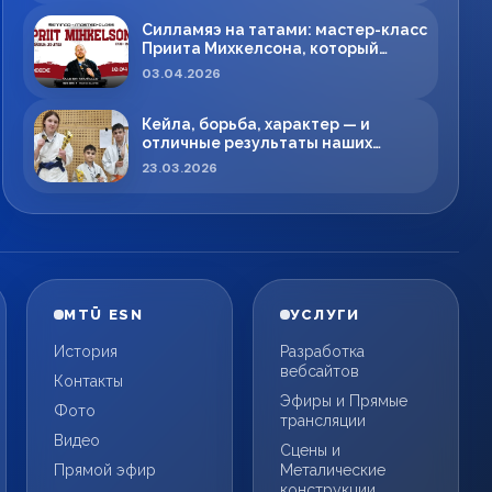
Силламяэ на татами: мастер-класс
Приита Михкелсона, который
меняет правила игры в регионе
03.04.2026
Кейла, борьба, характер — и
отличные результаты наших
спортсменов!
23.03.2026
MTÜ ESN
УСЛУГИ
История
Разработка
вебсайтов
Контакты
Эфиры и Прямые
Фото
трансляции
Видео
Сцены и
Прямой эфир
Металические
конструкции