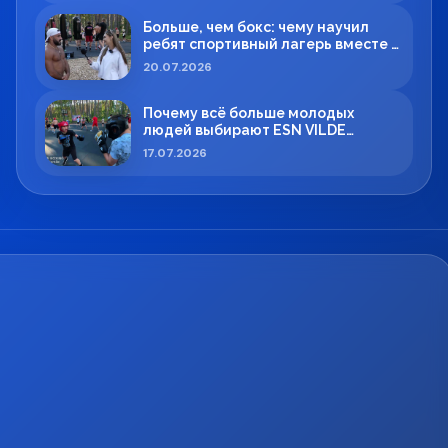
Больше, чем бокс: чему научил
ребят спортивный лагерь вместе с
Максимом Вильде
20.07.2026
Почему всё больше молодых
людей выбирают ESN VILDE
BOXING в Силламяэ?
17.07.2026