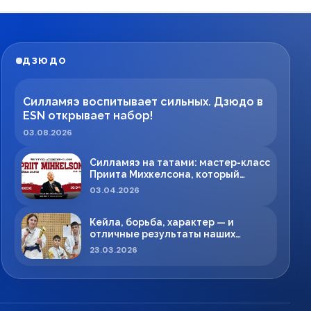
ДЗЮДО
Силламяэ воспитывает сильных. Дзюдо в
ESN открывает набор!
03.08.2026
Силламяэ на татами: мастер-класс
Приита Михкелсона, который
меняет правила игры в регионе
03.04.2026
Кейла, борьба, характер — и
отличные результаты наших
спортсменов!
23.03.2026