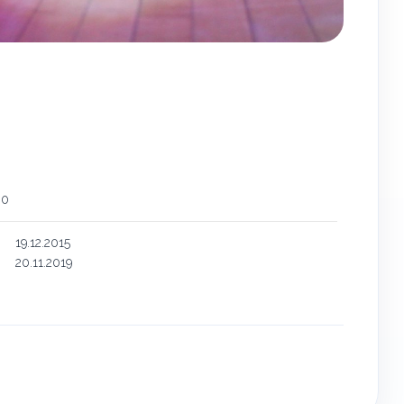
00
19.12.2015
20.11.2019