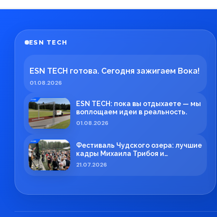
ESN TECH
ESN TECH готова. Сегодня зажигаем Вока!
01.08.2026
ESN TECH: пока вы отдыхаете — мы
воплощаем идеи в реальность.
01.08.2026
Фестиваль Чудского озера: лучшие
кадры Михаила Трибоя и
профессиональная работа ESN
21.07.2026
TECH