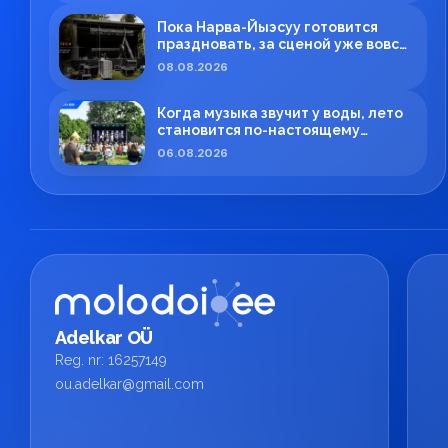
Пока Нарва-Йыэсуу готовится
праздновать, за сценой уже вовсю
кипит работа!
08.08.2026
Когда музыка звучит у воды, лето
становится по-настоящему
особенным.
06.08.2026
Adelkar OÜ
Reg. nr: 16257149
ou.adelkar@gmail.com