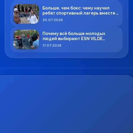
Больше, чем бокс: чему научил
ребят спортивный лагерь вместе с
Максимом Вильде
20.07.2026
Почему всё больше молодых
людей выбирают ESN VILDE
BOXING в Силламяэ?
17.07.2026