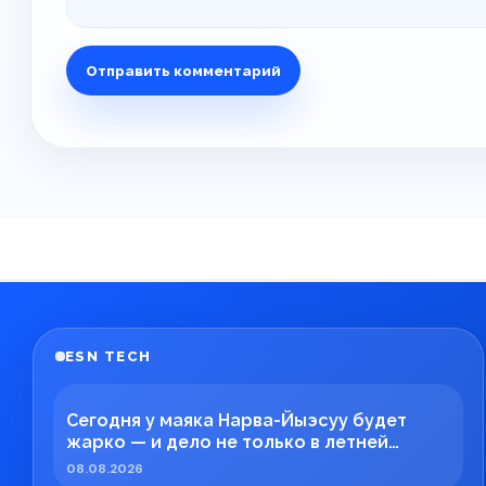
ESN TECH
Сегодня у маяка Нарва-Йыэсуу будет
жарко — и дело не только в летней
погоде!
08.08.2026