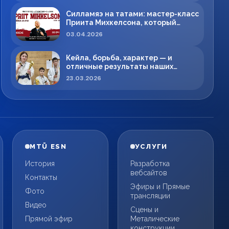
Силламяэ на татами: мастер-класс
Приита Михкелсона, который
меняет правила игры в регионе
03.04.2026
Кейла, борьба, характер — и
отличные результаты наших
спортсменов!
23.03.2026
MTÜ ESN
УСЛУГИ
История
Разработка
вебсайтов
Контакты
Эфиры и Прямые
Фото
трансляции
Видео
Сцены и
Прямой эфир
Металические
конструкции