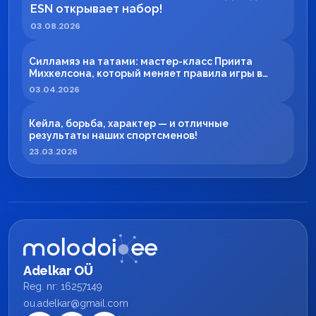
ESN открывает набор!
03.08.2026
Силламяэ на татами: мастер-класс Приита
Михкелсона, который меняет правила игры в
регионе
03.04.2026
Кейла, борьба, характер — и отличные
результаты наших спортсменов!
23.03.2026
Adelkar OÜ
Reg. nr: 16257149
ou.adelkar@gmail.com