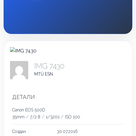
IMG 7430
MTÜ ESN
ДЕТАЛИ
Canon EOS 500D
35mm
/
ƒ/2.8
/
1/320s
/
ISO 100
Создан
30.07.2016