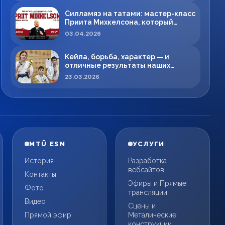
Силламяэ на татами: мастер-класс
Приита Михкелсона, который
меняет правила игры в регионе
03.04.2026
Кейла, борьба, характер — и
отличные результаты наших
спортсменов!
23.03.2026
MTÜ ESN
УСЛУГИ
История
Разработка
вебсайтов
Контакты
Эфиры и Прямые
Фото
трансляции
Видео
Сцены и
Прямой эфир
Металические
конструкции