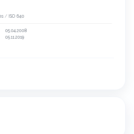
0s
/
ISO 640
05.04.2008
05.11.2019