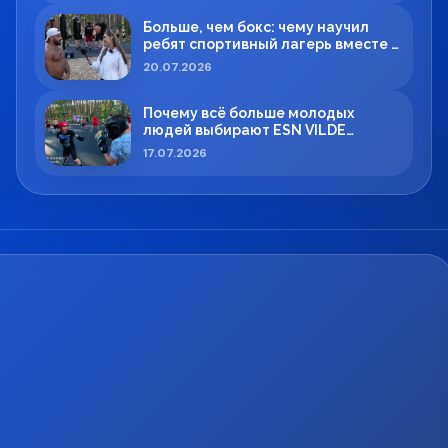
Больше, чем бокс: чему научил
ребят спортивный лагерь вместе с
Максимом Вильде
20.07.2026
Почему всё больше молодых
людей выбирают ESN VILDE
BOXING в Силламяэ?
17.07.2026