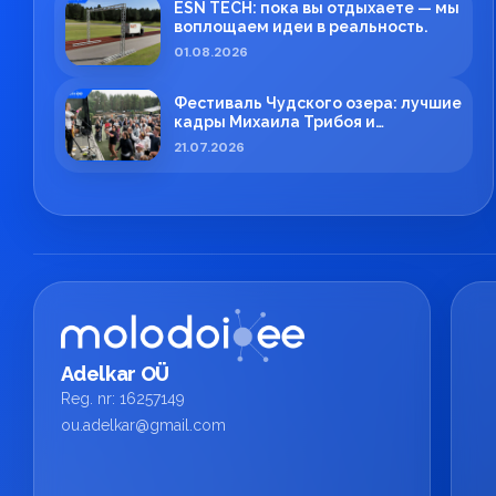
ESN TECH: пока вы отдыхаете — мы
воплощаем идеи в реальность.
01.08.2026
Фестиваль Чудского озера: лучшие
кадры Михаила Трибоя и
профессиональная работа ESN
21.07.2026
TECH
Adelkar OÜ
Reg. nr: 16257149
ou.adelkar@gmail.com