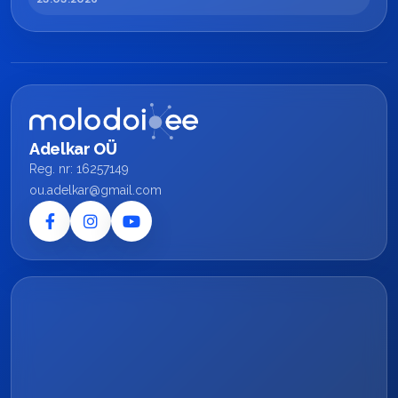
Adelkar OÜ
Reg. nr: 16257149
ou.adelkar@gmail.com