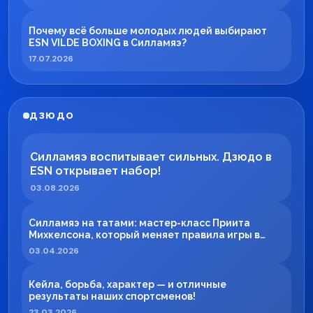
Почему всё больше молодых людей выбирают
ESN VILDE BOXING в Силламяэ?
17.07.2026
ДЗЮДО
Силламяэ воспитывает сильных. Дзюдо в
ESN открывает набор!
03.08.2026
Силламяэ на татами: мастер-класс Приита
Михкелсона, который меняет правила игры в
регионе
03.04.2026
Кейла, борьба, характер — и отличные
результаты наших спортсменов!
23.03.2026