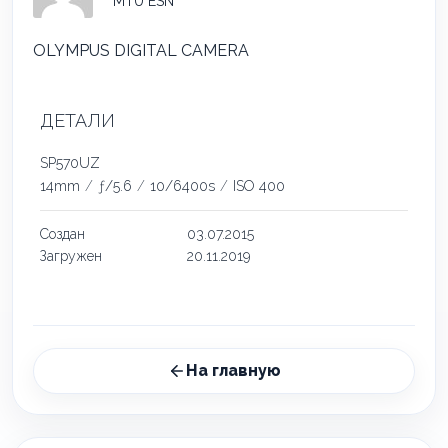
MTÜ ESN
OLYMPUS DIGITAL CAMERA
ДЕТАЛИ
SP570UZ
14mm
/
ƒ/5.6
/
10/6400s
/
ISO 400
Создан
03.07.2015
Загружен
20.11.2019
На главную