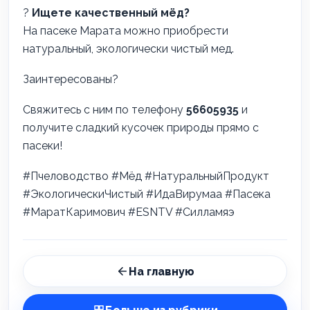
?
Ищете качественный мёд?
На пасеке Марата можно приобрести
натуральный, экологически чистый мед.
Заинтересованы?
Свяжитесь с ним по телефону
56605935
и
получите сладкий кусочек природы прямо с
пасеки!
#Пчеловодство #Мёд #НатуральныйПродукт
#ЭкологическиЧистый #ИдаВирумаа #Пасека
#МаратКаримович #ESNTV #Силламяэ
На главную