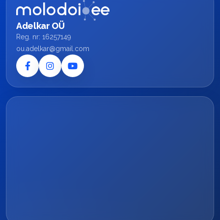
Adelkar OÜ
Reg. nr: 16257149
ou.adelkar@gmail.com