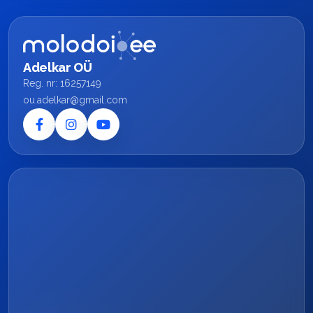
Adelkar OÜ
Reg. nr: 16257149
ou.adelkar@gmail.com