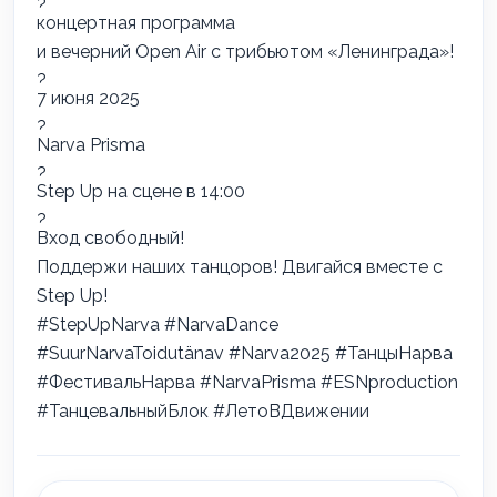
концертная программа
и вечерний Open Air с трибьютом «Ленинграда»!
7 июня 2025
Narva Prisma
Step Up на сцене в 14:00
Вход свободный!
Поддержи наших танцоров! Двигайся вместе с
Step Up!
#StepUpNarva
#NarvaDance
#SuurNarvaToidutänav
#Narva2025
#ТанцыНарва
#ФестивальНарва
#NarvaPrisma
#ESNproduction
#ТанцевальныйБлок
#ЛетоВДвижении