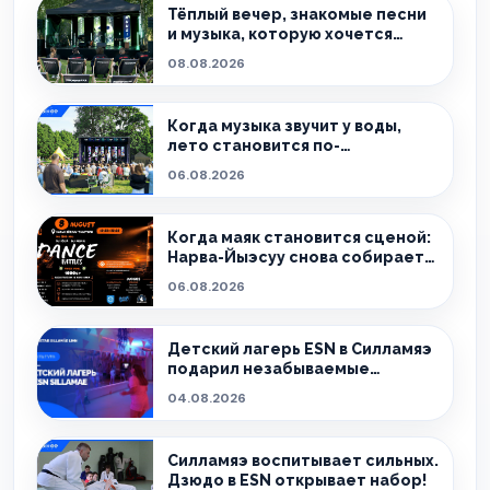
Тёплый вечер, знакомые песни
и музыка, которую хочется
слушать без спешки
08.08.2026
Когда музыка звучит у воды,
лето становится по-
настоящему особенным.
06.08.2026
Когда маяк становится сценой:
Нарва-Йыэсуу снова собирает
тех, кто живёт танцем.
06.08.2026
Детский лагерь ESN в Силламяэ
подарил незабываемые
эмоции!
04.08.2026
Силламяэ воспитывает сильных.
Дзюдо в ESN открывает набор!