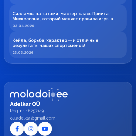
Силламяэ на татами: мастер-класс Приита
Михкелсона, который меняет правила игры в
регионе
03.04.2026
Кейла, борьба, характер — и отличные
результаты наших спортсменов!
23.03.2026
Adelkar OÜ
Reg. nr: 16257149
ou.adelkar@gmail.com