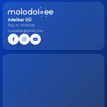
Adelkar OÜ
Reg. nr: 16257149
ou.adelkar@gmail.com