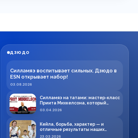
ДЗЮДО
Силламяэ воспитывает сильных. Дзюдо в
ESN открывает набор!
03.08.2026
Силламяэ на татами: мастер-класс
Приита Михкелсона, который
меняет правила игры в регионе
03.04.2026
Кейла, борьба, характер — и
отличные результаты наших
спортсменов!
23.03.2026