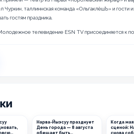
л Чуркин, таллиннская команда «ОльгаклёшЪ» и гости и
ать гостям праздника.
 Молодежное телевидение ESN TV присоединяется к по
ики
суу
Нарва-Йыэсуу празднует
Когда мая
дновать,
День города — 8 августа
сценой: Н
вовсю
обещает быть
снова соб