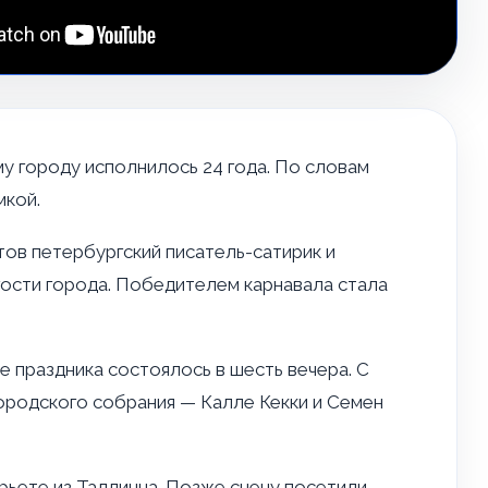
у городу исполнилось 24 года. По словам
мкой.
ов петербургский писатель-сатирик и
гости города. Победителем карнавала стала
е праздника состоялось в шесть вечера. С
ородского собрания — Калле Кекки и Семен
рьете из Таллинна. Позже сцену посетили —