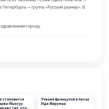
з Петербурга — группа «Русский размер». В
здравлениям городу.
к становится
Учения французов в лесах
арва-Йыэсуу
Ида-Вирумаа
ирает тех, кто