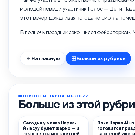
молодой певец и участиник Голос — Дети Паве
этот вечер дождливая погода не смогла помеш
В полночь праздник закончился фейерверком.
На главную
Больше из рубрики
НОВОСТИ НАРВА-ЙЫЭСУУ
Больше из этой рубр
Сегодня у маяка Нарва-
Пока Нарва-Йыэ
Йыэсуу будет жарко — и
готовится праз
дело не только в летней
за сценой уже 