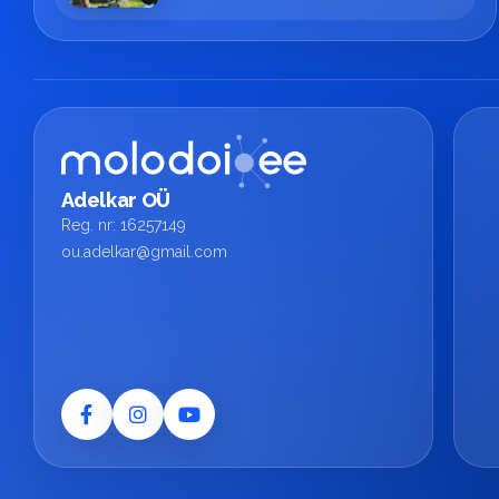
Adelkar OÜ
Reg. nr: 16257149
ou.adelkar@gmail.com