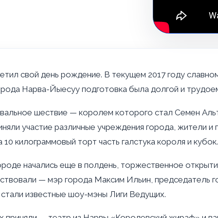
етил свой день рождение. В текущем 2017 году славном
орода Нарва-Йыесуу подготовка была долгой и трудое
вальное шествие — королем которого стал Семен Альт
иняли участие различные учреждения города, жители и 
10 килограммовый торт часть галстука короля и кубок.
городе начались еще в полдень, торжественное открыти
тствовали — мэр города Максим Ильин, председатель г
 стали известные шоу-мэны Лиги Ведущих.
х приняли — театр из Нарвы «Королевский жираф» и ва