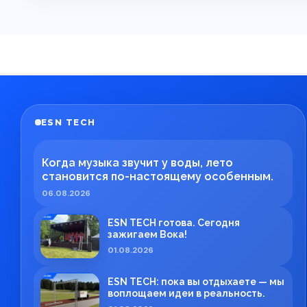
ESN TECH
Когда музыка звучит у воды, лето
становится по-настоящему особенным.
06.08.2026
ESN TECH готова. Сегодня
зажигаем Вока!
01.08.2026
ESN TECH: пока вы отдыхаете — мы
воплощаем идеи в реальность.