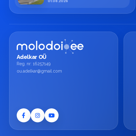
01.08.2026
Adelkar OÜ
Reg. nr: 16257149
ou.adelkar@gmail.com