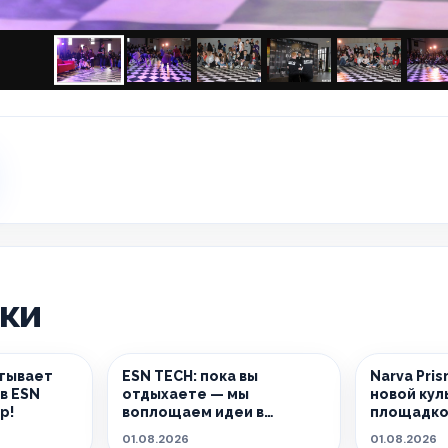
ики
тывает
ESN TECH: пока вы
Narva Pri
в ESN
отдыхаете — мы
новой кул
р!
воплощаем идеи в
площадко
реальность.
01.08.2026
01.08.2026