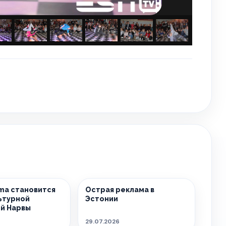
sma становится
Острая реклама в
ьтурной
Эстонии
й Нарвы
29.07.2026