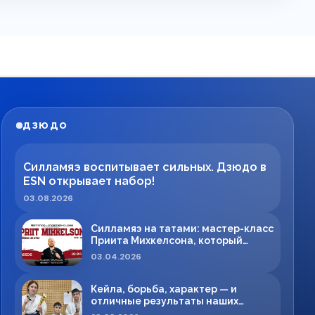
ДЗЮДО
Силламяэ воспитывает сильных. Дзюдо в
ESN открывает набор!
03.08.2026
Силламяэ на татами: мастер-класс
Приита Михкелсона, который
меняет правила игры в регионе
03.04.2026
Кейла, борьба, характер — и
отличные результаты наших
спортсменов!