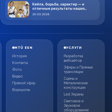
Кейла, борьба, характер — и
отличные результаты наших
спортсменов!
23.03.2026
MTÜ ESN
УСЛУГИ
История
Разработка
вебсайтов
Контакты
Эфиры и Прямые
Фото
трансляции
Видео
Сцены и
Прямой эфир
Металические
конструкции
Воркшопы
Led Экраны
Световое и
Звуковое
оборудование