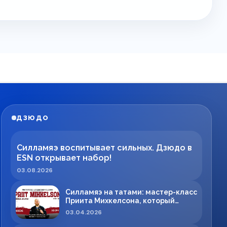
ДЗЮДО
Силламяэ воспитывает сильных. Дзюдо в
ESN открывает набор!
03.08.2026
Силламяэ на татами: мастер-класс
Приита Михкелсона, который
меняет правила игры в регионе
03.04.2026