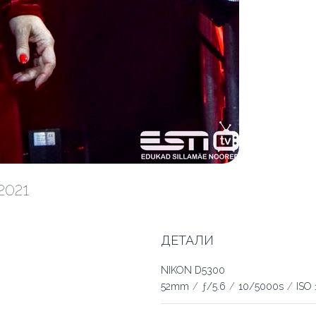
.2021
ДЕТАЛИ
NIKON D5300
52mm
/
ƒ/5.6
/
10/5000s
/
ISO 