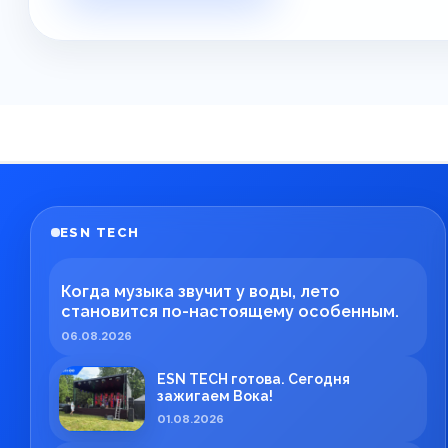
ESN TECH
Когда музыка звучит у воды, лето
становится по-настоящему особенным.
06.08.2026
ESN TECH готова. Сегодня
зажигаем Вока!
01.08.2026