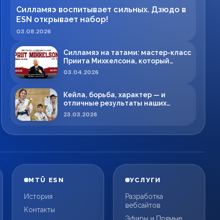
Силламяэ воспитывает сильных. Дзюдо в
ESN открывает набор!
03.08.2026
Силламяэ на татами: мастер-класс
Приита Михкелсона, который
меняет правила игры в регионе
03.04.2026
Кейла, борьба, характер — и
отличные результаты наших
спортсменов!
23.03.2026
MTÜ ESN
УСЛУГИ
История
Разработка
вебсайтов
Контакты
Эфиры и Прямые