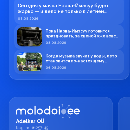
Сегодня у маяка Нарва-Йыэсуу будет
жарко — и дело не только в летней
погоде!
08.08.2026
Пока Нарва-Йыэсуу готовится
праздновать, за сценой уже вовсю
кипит работа!
08.08.2026
Когда музыка звучит у воды, лето
становится по-настоящему
особенным.
06.08.2026
Adelkar OÜ
Reg. nr: 16257149