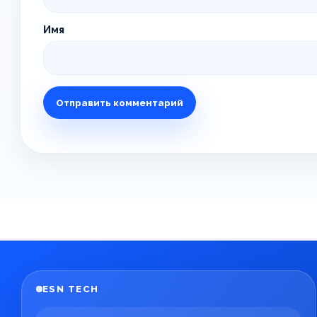
Имя
ESN TECH