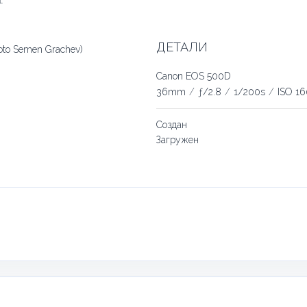
ДЕТАЛИ
oto Semen Grachev)
Canon EOS 500D
36mm
/
ƒ/2.8
/
1/200s
/
ISO 1
Создан
Загружен