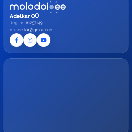
Adelkar OÜ
Reg. nr: 16257149
ou.adelkar@gmail.com