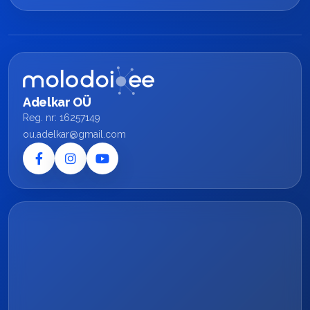
Adelkar OÜ
Reg. nr: 16257149
ou.adelkar@gmail.com