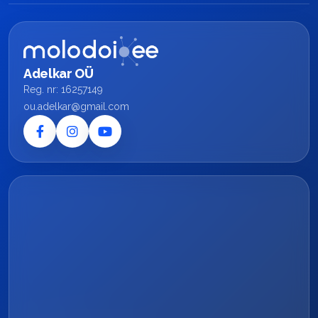
Adelkar OÜ
Reg. nr: 16257149
ou.adelkar@gmail.com