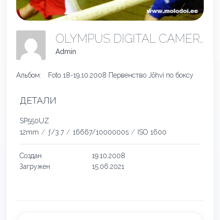
OLYMPUS DIGITAL CAMERA
Admin
Альбом:
Foto 18-19.10.2008 Первенство Jõhvi по боксу
ДЕТАЛИ
SP550UZ
12mm
/
ƒ/3.7
/
16667/1000000s
/
ISO 1600
Создан
19.10.2008
Загружен
15.06.2021