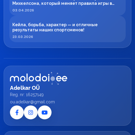
Михкелсона, который меняет правила игры в
регионе
03.04.2026
Кейла, борьба, характер — и отличные
результаты наших спортсменов!
23.03.2026
Adelkar OÜ
Reg. nr: 16257149
ou.adelkar@gmail.com