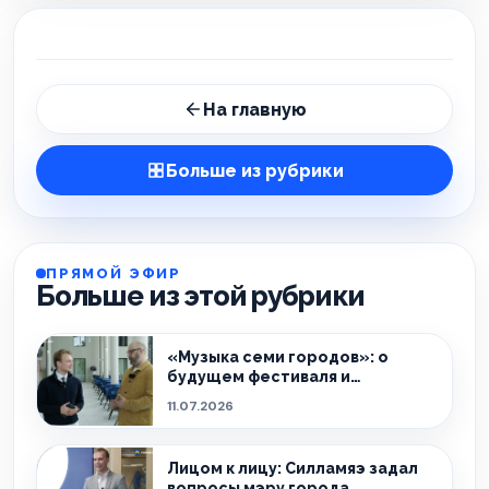
На главную
Больше из рубрики
ПРЯМОЙ ЭФИР
Больше из этой рубрики
«Музыка семи городов»: о
будущем фестиваля и
культурной жизни Ида-Вирумаа
11.07.2026
Лицом к лицу: Силламяэ задал
вопросы мэру города