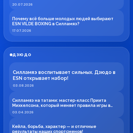
20.07.2026
Почему всё больше молодых людей выбирают
ESN VILDE BOXING в Силламяэ?
17.07.2026
ДЗЮДО
Силламяэ воспитывает сильных. Дзюдо в
ESN открывает набор!
03.08.2026
Силламяэ на татами: мастер-класс Приита
Михкелсона, который меняет правила игры в
регионе
03.04.2026
Кейла, борьба, характер — и отличные
результаты наших спортсменов!