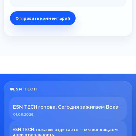
ESN TECH
ESN TECH готова. Сегодня зажигаем Вока!
01.08.2026
ESN TECH: пока вы отдыхаете — мы воплощаем
идеи в реальность.