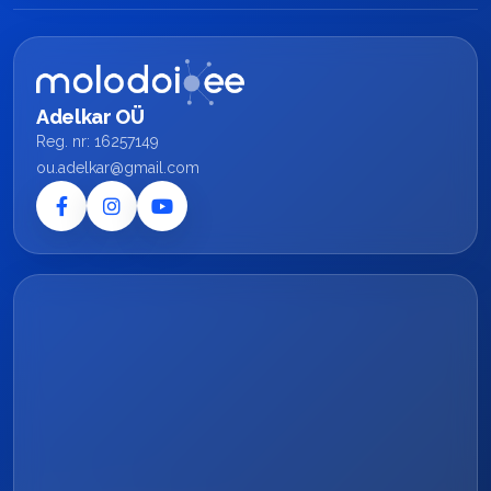
Adelkar OÜ
Reg. nr: 16257149
ou.adelkar@gmail.com