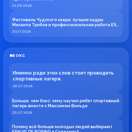
01.08.2026
Фестиваль Чудского озера: лучшие кадры
Михаила Трибоя и профессиональная работа ESN
TECH
21.07.2026
БОКС
Именно ради этих слов стоит проводить
спортивные лагеря.
28.07.2026
Больше, чем бокс: чему научил ребят спортивный
лагерь вместе с Максимом Вильде
20.07.2026
Почему всё больше молодых людей выбирают
ESN VILDE BOXING в Силламяэ?