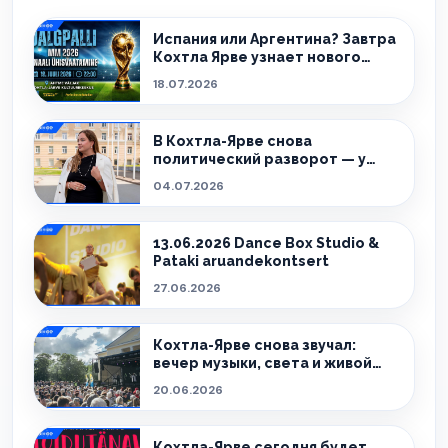
Испания или Аргентина? Завтра
Кохтла Ярве узнает нового
чемпиона!
18.07.2026
В Кохтла-Ярве снова
политический разворот — у
города новый мэр.
04.07.2026
13.06.2026 Dance Box Studio &
Pataki aruandekontsert
27.06.2026
Кохтла-Ярве снова звучал:
вечер музыки, света и живой
атмосферы
20.06.2026
Кохтла-Ярве сегодня будет