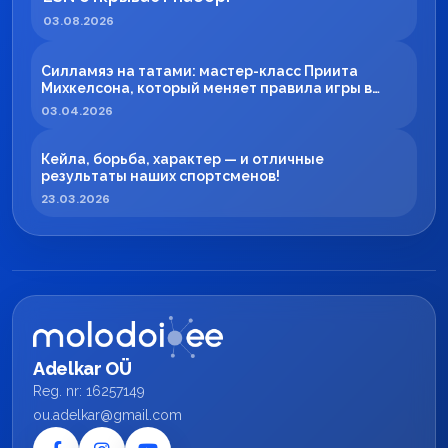
03.08.2026
Силламяэ на татами: мастер-класс Приита
Михкелсона, который меняет правила игры в
регионе
03.04.2026
Кейла, борьба, характер — и отличные
результаты наших спортсменов!
23.03.2026
Adelkar OÜ
Reg. nr: 16257149
ou.adelkar@gmail.com