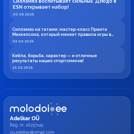
Силламяэ воспитывает сильных. Дзюдо в
ESN открывает набор!
03.08.2026
Силламяэ на татами: мастер-класс Приита
Михкелсона, который меняет правила игры в
регионе
03.04.2026
Кейла, борьба, характер — и отличные
результаты наших спортсменов!
23.03.2026
Adelkar OÜ
Reg. nr: 16257149
ou.adelkar@gmail.com