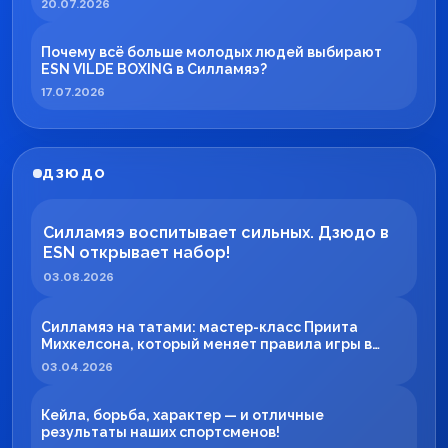
20.07.2026
Почему всё больше молодых людей выбирают
ESN VILDE BOXING в Силламяэ?
17.07.2026
ДЗЮДО
Силламяэ воспитывает сильных. Дзюдо в
ESN открывает набор!
03.08.2026
Силламяэ на татами: мастер-класс Приита
Михкелсона, который меняет правила игры в
регионе
03.04.2026
Кейла, борьба, характер — и отличные
результаты наших спортсменов!