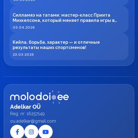
Силламяэ на татами: мастер-класс Приита
Михкелсона, который меняет правила игры в
регионе
03.04.2026
Кейла, борьба, характер — и отличные
результаты наших спортсменов!
23.03.2026
Adelkar OÜ
Reg. nr: 16257149
ou.adelkar@gmail.com