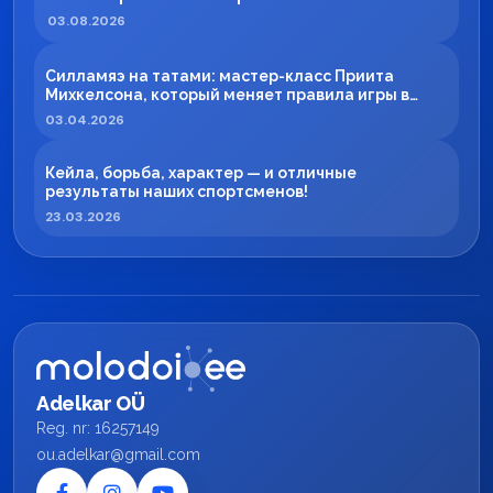
03.08.2026
Силламяэ на татами: мастер-класс Приита
Михкелсона, который меняет правила игры в
регионе
03.04.2026
Кейла, борьба, характер — и отличные
результаты наших спортсменов!
23.03.2026
Adelkar OÜ
Reg. nr: 16257149
ou.adelkar@gmail.com