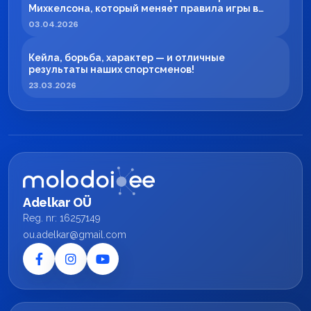
Михкелсона, который меняет правила игры в
регионе
03.04.2026
Кейла, борьба, характер — и отличные
результаты наших спортсменов!
23.03.2026
Adelkar OÜ
Reg. nr: 16257149
ou.adelkar@gmail.com