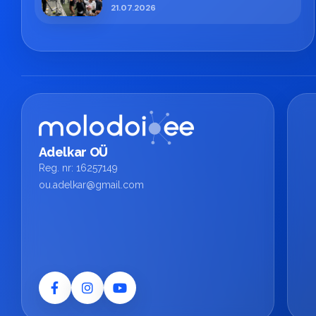
профессиональная работа ESN
21.07.2026
TECH
Adelkar OÜ
Reg. nr: 16257149
ou.adelkar@gmail.com