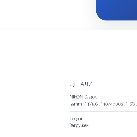
ДЕТАЛИ
NIKON D5300
55mm
/
ƒ/5.6
/
10/4000s
/
ISO
Создан
Загружен