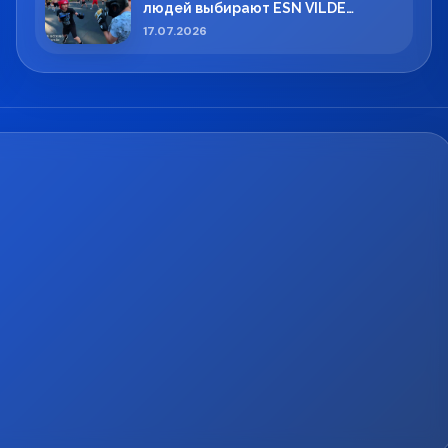
людей выбирают ESN VILDE
BOXING в Силламяэ?
17.07.2026