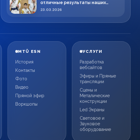
отличные результаты наших
спортсменов!
23.03.2026
MTÜ ESN
УСЛУГИ
История
Разработка
вебсайтов
Контакты
Эфиры и Прямые
Фото
трансляции
Видео
Сцены и
Прямой эфир
Металические
конструкции
Воркшопы
Led Экраны
Световое и
Звуковое
оборудование