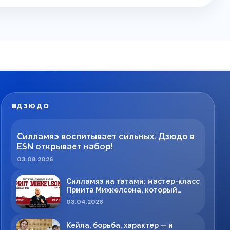
ДЗЮДО
Силламяэ воспитывает сильных. Дзюдо в
ESN открывает набор!
03.08.2026
Силламяэ на татами: мастер-класс
Приита Михкелсона, который
меняет правила игры в регионе
03.04.2026
Кейла, борьба, характер — и