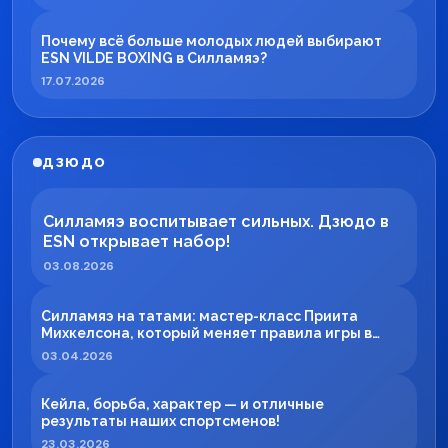
Почему всё больше молодых людей выбирают
ESN VILDE BOXING в Силламяэ?
17.07.2026
ДЗЮДО
Силламяэ воспитывает сильных. Дзюдо в
ESN открывает набор!
03.08.2026
Силламяэ на татами: мастер-класс Приита
Михкелсона, который меняет правила игры в
регионе
03.04.2026
Кейла, борьба, характер — и отличные
результаты наших спортсменов!
23.03.2026