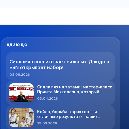
ДЗЮДО
Силламяэ воспитывает сильных. Дзюдо в
ESN открывает набор!
03.08.2026
Силламяэ на татами: мастер-класс
Приита Михкелсона, который
меняет правила игры в регионе
03.04.2026
Кейла, борьба, характер — и
отличные результаты наших
спортсменов!
23.03.2026