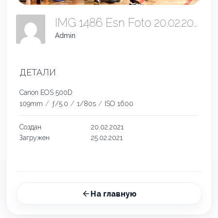
IMG 1486 Esn Foto 20.02.2021
Admin
ДЕТАЛИ
Canon EOS 500D
109mm
/
ƒ/5.0
/
1/80s
/
ISO 1600
Создан
20.02.2021
Загружен
25.02.2021
На главную