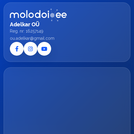
Adelkar OÜ
Reg. nr: 16257149
ou.adelkar@gmail.com