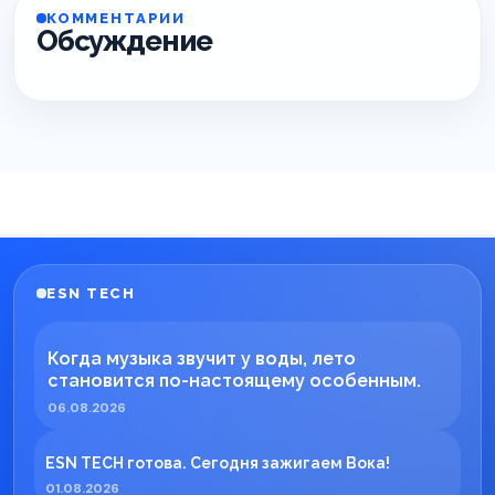
КОММЕНТАРИИ
Обсуждение
ESN TECH
Когда музыка звучит у воды, лето
становится по-настоящему особенным.
06.08.2026
ESN TECH готова. Сегодня зажигаем Вока!
01.08.2026