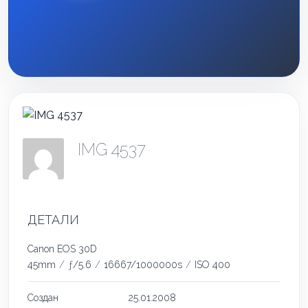
IMG 4537
ДЕТАЛИ
Canon EOS 30D
45mm
/
ƒ/5.6
/
16667/1000000s
/
ISO 400
Создан
25.01.2008