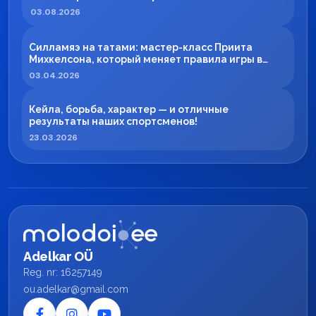
03.08.2026
Силламяэ на татами: мастер-класс Приита
Михкелсона, который меняет правила игры в
регионе
03.04.2026
Кейла, борьба, характер — и отличные
результаты наших спортсменов!
23.03.2026
Adelkar OÜ
Reg. nr: 16257149
ou.adelkar@gmail.com