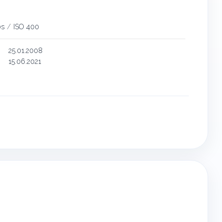
0s
/
ISO 400
25.01.2008
15.06.2021