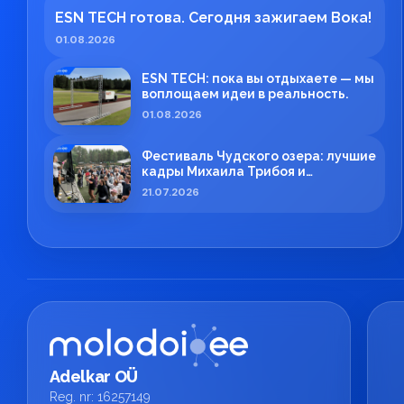
ESN TECH готова. Сегодня зажигаем Вока!
01.08.2026
ESN TECH: пока вы отдыхаете — мы
воплощаем идеи в реальность.
01.08.2026
Фестиваль Чудского озера: лучшие
кадры Михаила Трибоя и
профессиональная работа ESN
21.07.2026
TECH
Adelkar OÜ
Reg. nr: 16257149