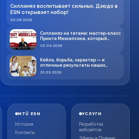
Силламяэ воспитывает сильных. Дзюдо в
ESN открывает набор!
03.08.2026
Силламяэ на татами: мастер-класс
Приита Михкелсона, который
меняет правила игры в регионе
03.04.2026
Кейла, борьба, характер — и
отличные результаты наших
спортсменов!
23.03.2026
MTÜ ESN
УСЛУГИ
История
Разработка
вебсайтов
Контакты
Эфиры и Прямые