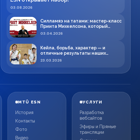
03.08.2026
Силламяэ на татами: мастер-класс
Приита Михкелсона, который
меняет правила игры в регионе
03.04.2026
Кейла, борьба, характер — и
отличные результаты наших
спортсменов!
23.03.2026
MTÜ ESN
УСЛУГИ
История
Разработка
вебсайтов
Контакты
Эфиры и Прямые
Фото
трансляции
Видео