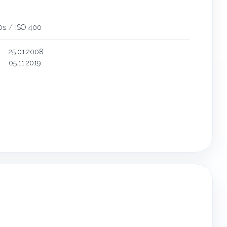
0s
/
ISO 400
25.01.2008
05.11.2019