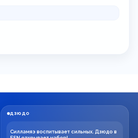
ДЗЮДО
Силламяэ воспитывает сильных. Дзюдо в
ESN открывает набор!