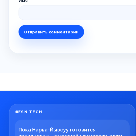
Имя
ESN TECH
Пока Нарва-Йыэсуу готовится
праздновать, за сценой уже вовсю кипит