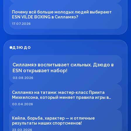
Почему всё больше молодых людей выбирают
ESN VILDE BOXING в Силламяэ?
17.07.2026
ДЗЮДО
Силламяэ воспитывает сильных. Дзюдо в
ESN открывает набор!
03.08.2026
Силламяэ на татами: мастер-класс Приита
Михкелсона, который меняет правила игры в
регионе
03.04.2026
Кейла, борьба, характер — и отличные
результаты наших спортсменов!
23.03.2026