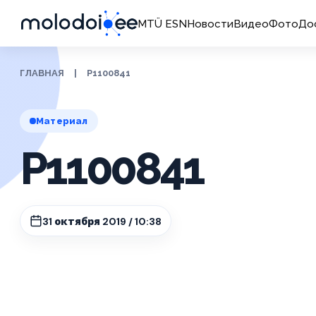
MTÜ ESN
Новости
Видео
Фото
До
ГЛАВНАЯ
|
P1100841
Материал
P1100841
31 октября 2019 / 10:38