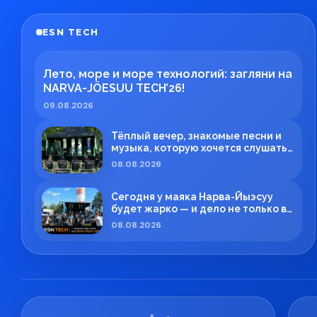
ESN TECH
Лето, море и море технологий: загляни на
NARVA-JÕESUU TECH’26!
09.08.2026
Тёплый вечер, знакомые песни и
музыка, которую хочется слушать
без спешки
08.08.2026
Сегодня у маяка Нарва-Йыэсуу
будет жарко — и дело не только в
летней погоде!
08.08.2026