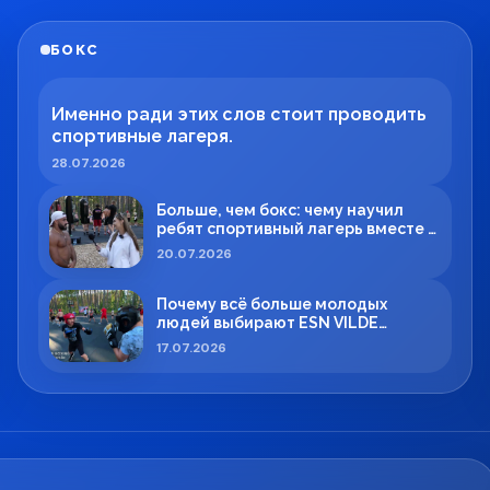
БОКС
Именно ради этих слов стоит проводить
спортивные лагеря.
28.07.2026
Больше, чем бокс: чему научил
ребят спортивный лагерь вместе с
Максимом Вильде
20.07.2026
Почему всё больше молодых
людей выбирают ESN VILDE
BOXING в Силламяэ?
17.07.2026