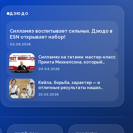
ДЗЮДО
Силламяэ воспитывает сильных. Дзюдо в
ESN открывает набор!
03.08.2026
Силламяэ на татами: мастер-класс
Приита Михкелсона, который
меняет правила игры в регионе
03.04.2026
Кейла, борьба, характер — и
отличные результаты наших
спортсменов!
23.03.2026