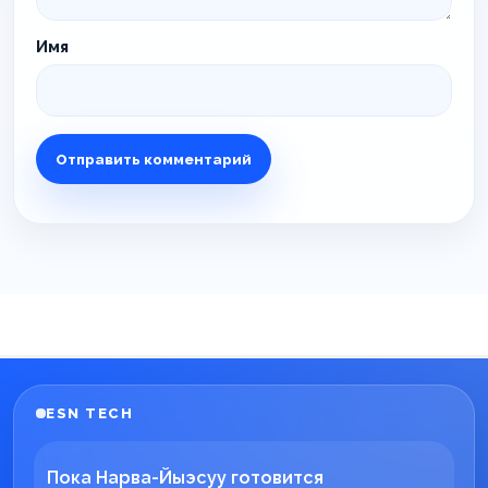
Имя
ESN TECH
Пока Нарва-Йыэсуу готовится