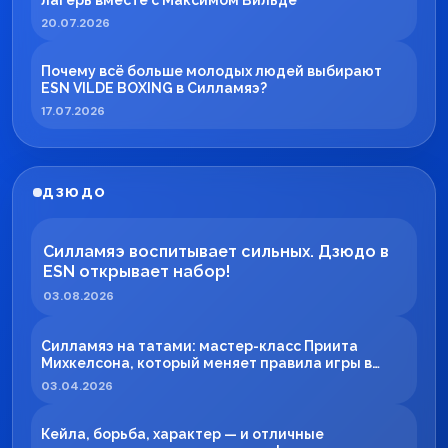
лагерь вместе с Максимом Вильде
20.07.2026
Почему всё больше молодых людей выбирают
ESN VILDE BOXING в Силламяэ?
17.07.2026
ДЗЮДО
Силламяэ воспитывает сильных. Дзюдо в
ESN открывает набор!
03.08.2026
Силламяэ на татами: мастер-класс Приита
Михкелсона, который меняет правила игры в
регионе
03.04.2026
Кейла, борьба, характер — и отличные