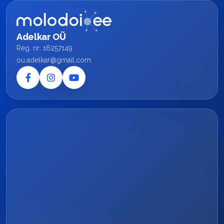
Adelkar OÜ
Reg. nr: 16257149
ou.adelkar@gmail.com