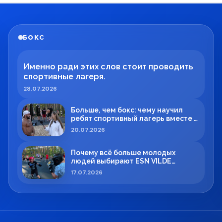
БОКС
Именно ради этих слов стоит проводить
спортивные лагеря.
28.07.2026
Больше, чем бокс: чему научил
ребят спортивный лагерь вместе с
Максимом Вильде
20.07.2026
Почему всё больше молодых
людей выбирают ESN VILDE
BOXING в Силламяэ?
17.07.2026