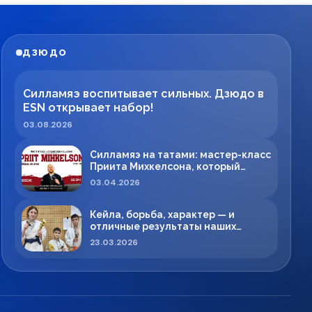
ДЗЮДО
Силламяэ воспитывает сильных. Дзюдо в
ESN открывает набор!
03.08.2026
Силламяэ на татами: мастер-класс
Приита Михкелсона, который
меняет правила игры в регионе
03.04.2026
Кейла, борьба, характер — и
отличные результаты наших
спортсменов!
23.03.2026