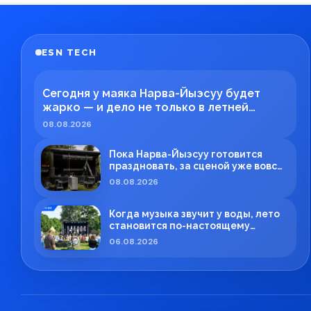
ESN TECH
Сегодня у маяка Нарва-Йыэсуу будет
жарко — и дело не только в летней
погоде!
08.08.2026
Пока Нарва-Йыэсуу готовится
праздновать, за сценой уже вовсю
кипит работа!
08.08.2026
Когда музыка звучит у воды, лето
становится по-настоящему
особенным.
06.08.2026