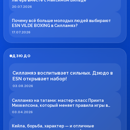
лагерь вместе с Максимом Вильде
20.07.2026
Почему всё больше молодых людей выбирают
ESN VILDE BOXING в Силламяэ?
17.07.2026
ДЗЮДО
Силламяэ воспитывает сильных. Дзюдо в
ESN открывает набор!
03.08.2026
Силламяэ на татами: мастер-класс Приита
Михкелсона, который меняет правила игры в
регионе
03.04.2026
Кейла, борьба, характер — и отличные