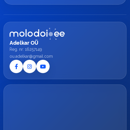
Adelkar OÜ
Reg. nr: 16257149
ou.adelkar@gmail.com