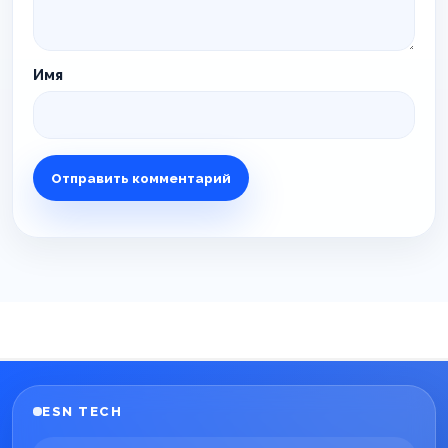
Имя
ESN TECH