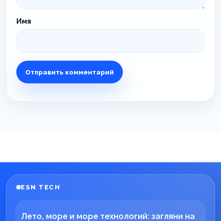
Имя
ESN TECH
Лето, море и море технологий: загляни на