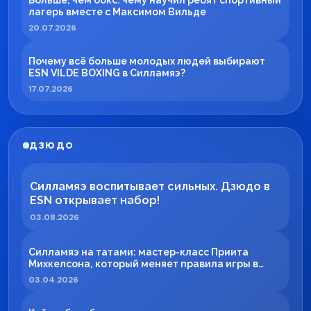
Больше, чем бокс: чему научил ребят спортивный
лагерь вместе с Максимом Вильде
20.07.2026
Почему всё больше молодых людей выбирают
ESN VILDE BOXING в Силламяэ?
17.07.2026
ДЗЮДО
Силламяэ воспитывает сильных. Дзюдо в
ESN открывает набор!
03.08.2026
Силламяэ на татами: мастер-класс Приита
Михкелсона, который меняет правила игры в
регионе
03.04.2026