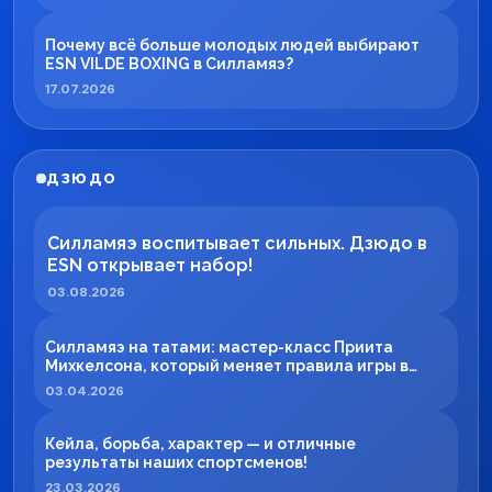
Почему всё больше молодых людей выбирают
ESN VILDE BOXING в Силламяэ?
17.07.2026
ДЗЮДО
Силламяэ воспитывает сильных. Дзюдо в
ESN открывает набор!
03.08.2026
Силламяэ на татами: мастер-класс Приита
Михкелсона, который меняет правила игры в
регионе
03.04.2026
Кейла, борьба, характер — и отличные
результаты наших спортсменов!
23.03.2026