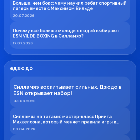
Больше, чем бокс: чему научил ребят спортивный
лагерь вместе с Максимом Вильде
20.07.2026
Почему всё больше молодых людей выбирают
ESN VILDE BOXING в Силламяэ?
17.07.2026
ДЗЮДО
Силламяэ воспитывает сильных. Дзюдо в
ESN открывает набор!
03.08.2026
Силламяэ на татами: мастер-класс Приита
Михкелсона, который меняет правила игры в
регионе
03.04.2026